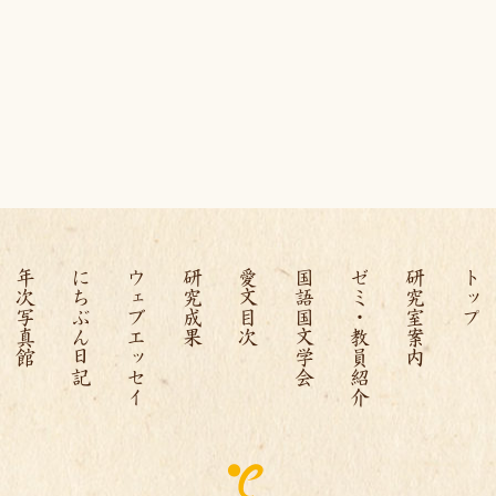
年次写真館
にちぶん日記
ウェブエッセイ
研究成果
愛文目次
国語国文学会
ゼミ・教員紹介
研究室案内
トップ