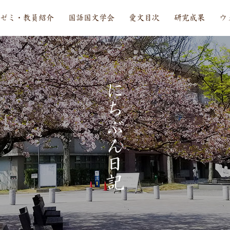
ゼミ・教員紹介
国語国文学会
愛文目次
研究成果
ウ
に
ち
ぶ
ん
日
記