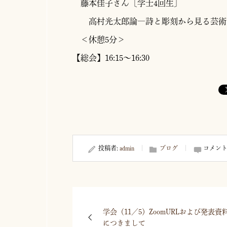
藤本佳子さん〔学士4回生〕
高村光太郎論―詩と彫刻から見る芸術
＜休憩5分＞
【総会】16:15～16:30
投稿者:
admin
ブログ
コメント
学会（11／5）ZoomURLおよび発表資
につきまして