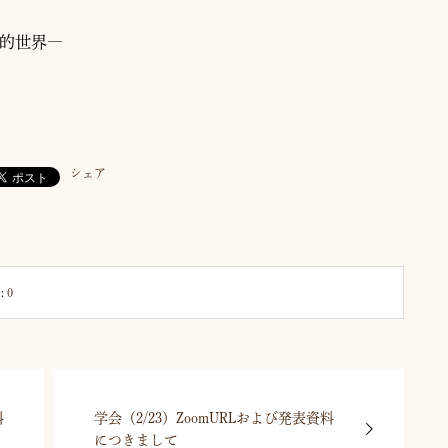
的世界―
シェア
:
0
料
学会（2/23）ZoomURLおよび発表資料
につきまして