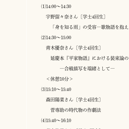
⑴14:00～14:30
宇野留々奈さん〔学士4回生〕
「身を知る雨」の受容―歌物語を抱え
⑵14:30～15:00
青木優奈さん〔学士4回生〕
延慶本『平家物語』における装束論の
―合戦描写を端緒として―
＜休憩10分＞
⑶15:10～15:40
森田陽菜さん〔学士4回生〕
菅専助の時代物の作劇法
⑷15:40～16:10