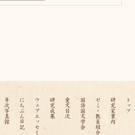
年次写真館
にちぶん日記
ウェブエッセイ
研究成果
愛文目次
国語国文学会
ゼミ・教員紹介
研究室案内
トップ